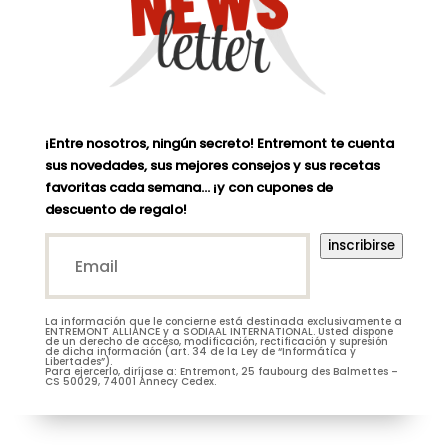
¡Entre nosotros, ningún secreto! Entremont te cuenta
sus novedades, sus mejores consejos y sus recetas
favoritas cada semana… ¡y con cupones de
descuento de regalo!
Email*
inscribirse
(Nécessaire)
La información que le concierne está destinada exclusivamente a
M.
Mme
ENTREMONT ALLIANCE y a SODIAAL INTERNATIONAL. Usted dispone
de un derecho de acceso, modificación, rectificación y supresión
de dicha información (art. 34 de la Ley de “Informática y
Libertades”).
Para ejercerlo, diríjase a: Entremont, 25 faubourg des Balmettes –
CS 50029, 74001 Annecy Cedex.
Je m’abonne à la newsletter
(Nécessaire)
Prénom
Entremont*
(Nécessaire)