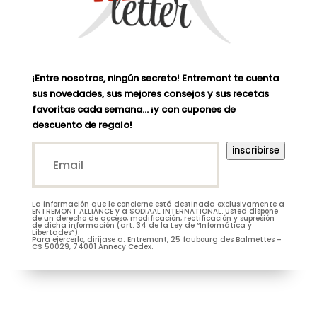
¡Entre nosotros, ningún secreto! Entremont te cuenta
sus novedades, sus mejores consejos y sus recetas
favoritas cada semana… ¡y con cupones de
descuento de regalo!
Email*
inscribirse
(Nécessaire)
La información que le concierne está destinada exclusivamente a
M.
Mme
ENTREMONT ALLIANCE y a SODIAAL INTERNATIONAL. Usted dispone
de un derecho de acceso, modificación, rectificación y supresión
de dicha información (art. 34 de la Ley de “Informática y
Libertades”).
Para ejercerlo, diríjase a: Entremont, 25 faubourg des Balmettes –
CS 50029, 74001 Annecy Cedex.
Je m’abonne à la newsletter
(Nécessaire)
Prénom
Entremont*
(Nécessaire)