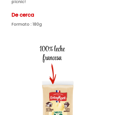
pícnic!
De cerca
Formato : 180g
100% leche
francesa