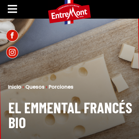
Inicio
›
Quesos
›
Porciones
EL EMMENTAL FRANCÉS
BIO