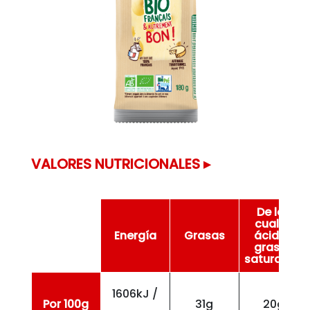
VALORES NUTRICIONALES ▸
De los
cuales
Energía
Grasas
ácidos
grasos
saturados
1606kJ /
Por 100g
31g
20g