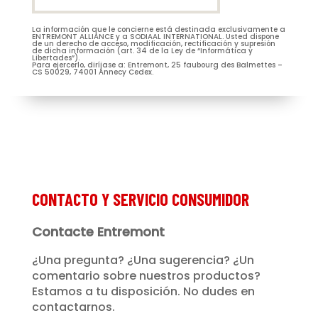
La información que le concierne está destinada exclusivamente a
M.
Mme
ENTREMONT ALLIANCE y a SODIAAL INTERNATIONAL. Usted dispone
de un derecho de acceso, modificación, rectificación y supresión
de dicha información (art. 34 de la Ley de “Informática y
Libertades”).
Para ejercerlo, diríjase a: Entremont, 25 faubourg des Balmettes –
CS 50029, 74001 Annecy Cedex.
Je m’abonne à la newsletter
(Nécessaire)
Prénom
Entremont*
(Nécessaire)
CONTACTO Y SERVICIO CONSUMIDOR
Contacte Entremont
¿Una pregunta? ¿Una sugerencia? ¿Un
comentario sobre nuestros productos?
Estamos a tu disposición. No dudes en
contactarnos.