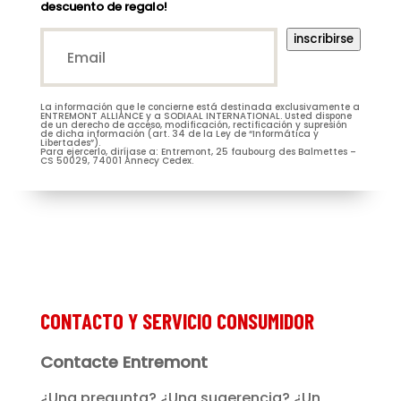
descuento de regalo!
Email*
inscribirse
(Nécessaire)
La información que le concierne está destinada exclusivamente a
M.
Mme
ENTREMONT ALLIANCE y a SODIAAL INTERNATIONAL. Usted dispone
de un derecho de acceso, modificación, rectificación y supresión
de dicha información (art. 34 de la Ley de “Informática y
Libertades”).
Para ejercerlo, diríjase a: Entremont, 25 faubourg des Balmettes –
CS 50029, 74001 Annecy Cedex.
Je m’abonne à la newsletter
(Nécessaire)
Prénom
Entremont*
(Nécessaire)
CONTACTO Y SERVICIO CONSUMIDOR
Contacte Entremont
¿Una pregunta? ¿Una sugerencia? ¿Un