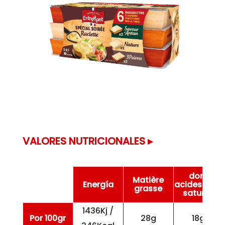
VALORES NUTRICIONALES ▸
dont
Matière
Energía
acides gras
grasse
saturés
1436Kj /
Por 100gr
28g
18g