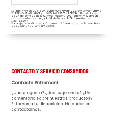
La información que le concierne está destinada exclusivamente a
M.
Mme
ENTREMONT ALLIANCE y a SODIAAL INTERNATIONAL. Usted dispone
de un derecho de acceso, modificación, rectificación y supresión
de dicha información (art. 34 de la Ley de “Informática y
Libertades”).
Para ejercerlo, diríjase a: Entremont, 25 faubourg des Balmettes –
CS 50029, 74001 Annecy Cedex.
Je m’abonne à la newsletter
(Nécessaire)
Prénom
Entremont*
(Nécessaire)
CONTACTO Y SERVICIO CONSUMIDOR
Contacte Entremont
¿Una pregunta? ¿Una sugerencia? ¿Un
comentario sobre nuestros productos?
Estamos a tu disposición. No dudes en
contactarnos.