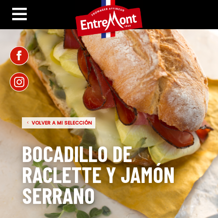
VOLVER A MI SELECCIÓN
BOCADILLO DE
RACLETTE Y JAMÓN
SERRANO