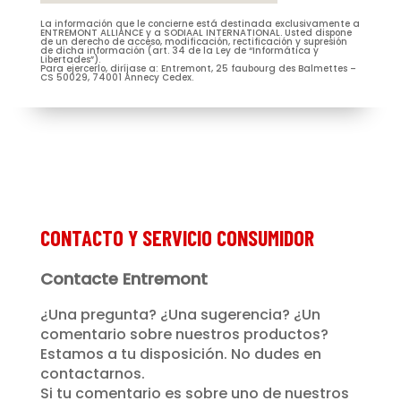
La información que le concierne está destinada exclusivamente a
M.
Mme
ENTREMONT ALLIANCE y a SODIAAL INTERNATIONAL. Usted dispone
de un derecho de acceso, modificación, rectificación y supresión
de dicha información (art. 34 de la Ley de “Informática y
Libertades”).
Para ejercerlo, diríjase a: Entremont, 25 faubourg des Balmettes –
CS 50029, 74001 Annecy Cedex.
Je m’abonne à la newsletter
(Nécessaire)
Prénom
Entremont*
(Nécessaire)
CONTACTO Y SERVICIO CONSUMIDOR
Contacte Entremont
¿Una pregunta? ¿Una sugerencia? ¿Un
comentario sobre nuestros productos?
Estamos a tu disposición. No dudes en
contactarnos.
Si tu comentario es sobre uno de nuestros