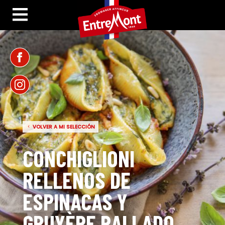
VOLVER A MI SELECCIÓN
CONCHIGLIONI
RELLENOS DE
ESPINACAS Y
GRUYÈRE RALLADO