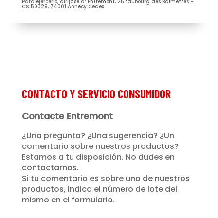
Para ejercerlo, diríjase a: Entremont, 25 faubourg des Balmettes –
CS 50029, 74001 Annecy Cedex.
Je m’abonne à la newsletter
(Nécessaire)
Prénom
Entremont*
(Nécessaire)
CONTACTO Y SERVICIO CONSUMIDOR
Contacte Entremont
¿Una pregunta? ¿Una sugerencia? ¿Un
comentario sobre nuestros productos?
Estamos a tu disposición. No dudes en
contactarnos.
Si tu comentario es sobre uno de nuestros
productos, indica el número de lote del
mismo en el formulario.