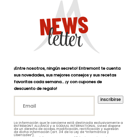
¡Entre nosotros, ningún secreto! Entremont te cuenta
sus novedades, sus mejores consejos y sus recetas
favoritas cada semana… ¡y con cupones de
descuento de regalo!
Email*
inscribirse
(Nécessaire)
La información que le concierne está destinada exclusivamente a
M.
Mme
ENTREMONT ALLIANCE y a SODIAAL INTERNATIONAL. Usted dispone
de un derecho de acceso, modificación, rectificación y supresión
de dicha información (art. 34 de la Ley de “Informática y
Libertades”).