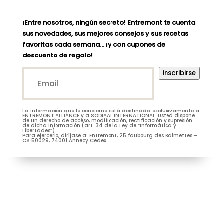
¡Entre nosotros, ningún secreto! Entremont te cuenta
sus novedades, sus mejores consejos y sus recetas
favoritas cada semana… ¡y con cupones de
descuento de regalo!
Email*
inscribirse
(Nécessaire)
La información que le concierne está destinada exclusivamente a
M.
Mme
ENTREMONT ALLIANCE y a SODIAAL INTERNATIONAL. Usted dispone
de un derecho de acceso, modificación, rectificación y supresión
de dicha información (art. 34 de la Ley de “Informática y
Libertades”).
Para ejercerlo, diríjase a: Entremont, 25 faubourg des Balmettes –
CS 50029, 74001 Annecy Cedex.
Je m’abonne à la newsletter
(Nécessaire)
Prénom
Entremont*
(Nécessaire)