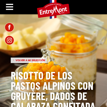
VOLVER A MI SELECCIÓN
RISOTTO DE LOS
PASTOS ALPINOS CON
GRUYÈRE, DADOS DE
CALABAZA CONFITADA