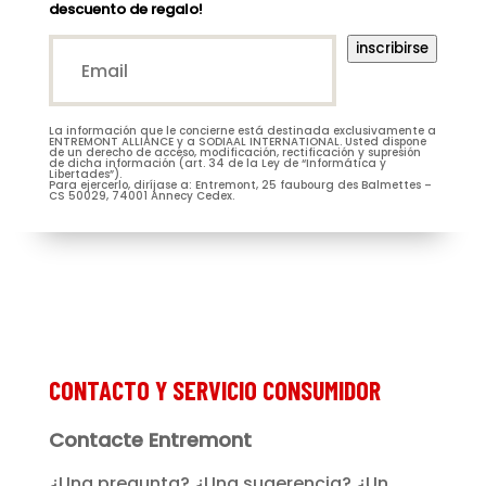
descuento de regalo!
Email*
inscribirse
(Nécessaire)
La información que le concierne está destinada exclusivamente a
M.
Mme
ENTREMONT ALLIANCE y a SODIAAL INTERNATIONAL. Usted dispone
de un derecho de acceso, modificación, rectificación y supresión
de dicha información (art. 34 de la Ley de “Informática y
Libertades”).
Para ejercerlo, diríjase a: Entremont, 25 faubourg des Balmettes –
CS 50029, 74001 Annecy Cedex.
Je m’abonne à la newsletter
(Nécessaire)
Prénom
Entremont*
(Nécessaire)
CONTACTO Y SERVICIO CONSUMIDOR
Contacte Entremont
¿Una pregunta? ¿Una sugerencia? ¿Un