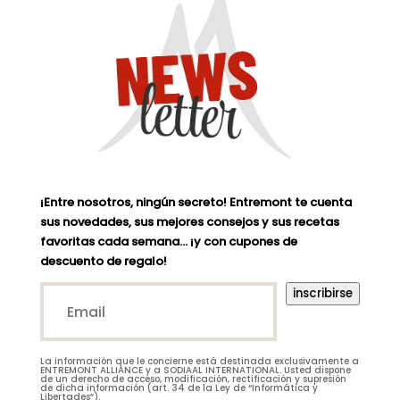
¡Entre nosotros, ningún secreto! Entremont te cuenta
sus novedades, sus mejores consejos y sus recetas
favoritas cada semana… ¡y con cupones de
descuento de regalo!
Email*
inscribirse
(Nécessaire)
La información que le concierne está destinada exclusivamente a
M.
Mme
ENTREMONT ALLIANCE y a SODIAAL INTERNATIONAL. Usted dispone
de un derecho de acceso, modificación, rectificación y supresión
de dicha información (art. 34 de la Ley de “Informática y
Libertades”).