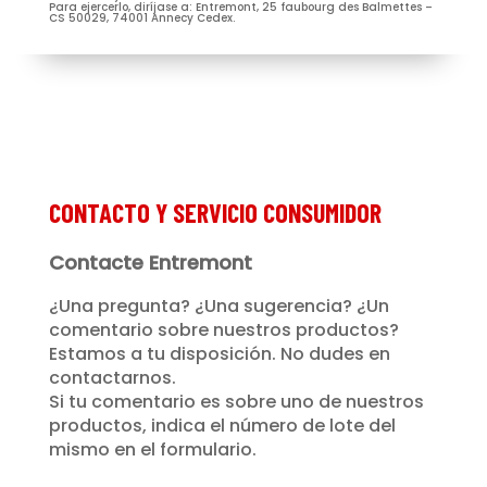
Para ejercerlo, diríjase a: Entremont, 25 faubourg des Balmettes –
CS 50029, 74001 Annecy Cedex.
Je m’abonne à la newsletter
(Nécessaire)
Prénom
Entremont*
(Nécessaire)
CONTACTO Y SERVICIO CONSUMIDOR
Contacte Entremont
¿Una pregunta? ¿Una sugerencia? ¿Un
comentario sobre nuestros productos?
Estamos a tu disposición. No dudes en
contactarnos.
Si tu comentario es sobre uno de nuestros
productos, indica el número de lote del
mismo en el formulario.