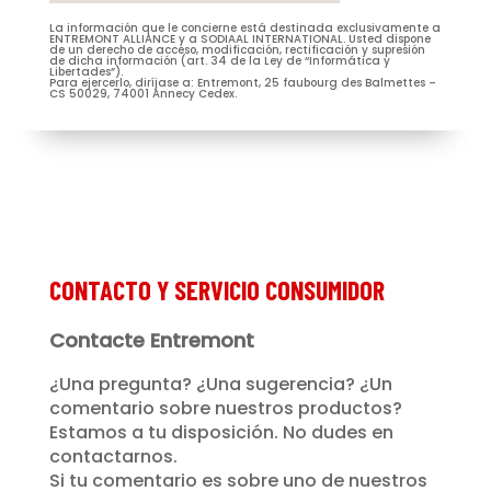
La información que le concierne está destinada exclusivamente a
M.
Mme
ENTREMONT ALLIANCE y a SODIAAL INTERNATIONAL. Usted dispone
de un derecho de acceso, modificación, rectificación y supresión
de dicha información (art. 34 de la Ley de “Informática y
Libertades”).
Para ejercerlo, diríjase a: Entremont, 25 faubourg des Balmettes –
CS 50029, 74001 Annecy Cedex.
Je m’abonne à la newsletter
(Nécessaire)
Prénom
Entremont*
(Nécessaire)
CONTACTO Y SERVICIO CONSUMIDOR
Contacte Entremont
¿Una pregunta? ¿Una sugerencia? ¿Un
comentario sobre nuestros productos?
Estamos a tu disposición. No dudes en
contactarnos.
Si tu comentario es sobre uno de nuestros